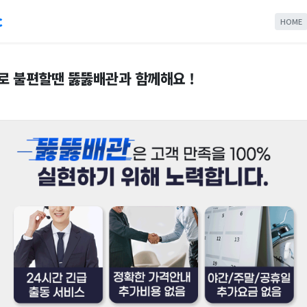
c
HOME
 불편할땐 뚫뚫배관과 함께해요 !