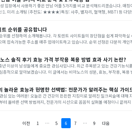
남성 입장에서 사용하기 좋은 만남 어플 5가지를 비교 분석해드리겠습니다. 매칭
1. 미리 소개팅 (추천도: ★★★★)특징: 사주, 별자리, 혈액형, MBTI 등 
으로 가장 잘 맞는 상대를 매칭해주는 어플.장점:운세 및 궁합을 기반으로 매칭, 특
이트 순위를 공유합니다
순위를 선정하여 소개해봅니다. 각 토렌트 사이트들의 장단점을 쉽게 파악하실 
으며 접속가능한 주소를 매주 업데이트하고 있습니다. 순위 선정은 다분히 개인
밝혀드립니다.광고가 많이 붙어 있거나 지나치게 선정적인 광고가 포함된 경우는 
.
노스 솔직 후기 효능 가격 부작용 복용 방법 효과 사기 논란?
중년 이상의 남성들에게 중요한 관심사입니다. 최근 주목받고 있는 건강기능식품
심층적으로 알아보겠습니다. 이 글에서는 비아노스의 성분, 효능, 부작용, 복용 
 후기를 종합적으로 다루어 보겠습니다.전립선 건강의 중요성전립선 비대증은 4
슬의 놀라운 효능과 현명한 선택법: 전문가가 알려주는 핵심 가이
 관심 있는 여러분! 오늘은 간 건강의 든든한 지킴이로 알려진 밀크씨슬에 대해
능부터 올바른 선택 방법까지, 전문가의 시선으로 꼼꼼히 살펴볼 예정이니 끝까
까요?밀크씨슬은 국화과에 속하는 식물로, 학명은 실리붐 마리아눔(Silybum m
이전
1
…
5
6
7
…
9
다음