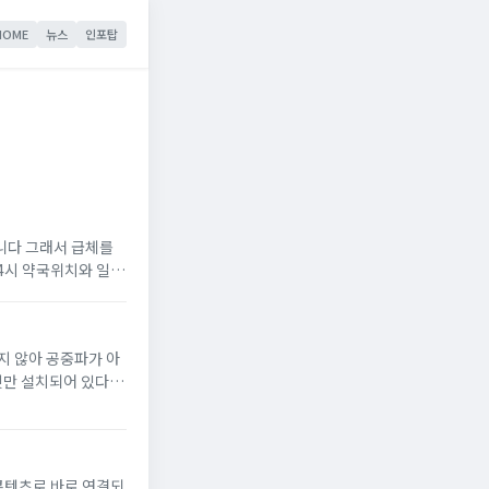
HOME
뉴스
인포탑
니다 그래서 급체를
24시 약국위치와 일요
위해 아래에 바로가기
지 않아 공중파가 아
넷만 설치되어 있다면
는 곳은 첫 번째 사
..
콘텐츠로 바로 연결되