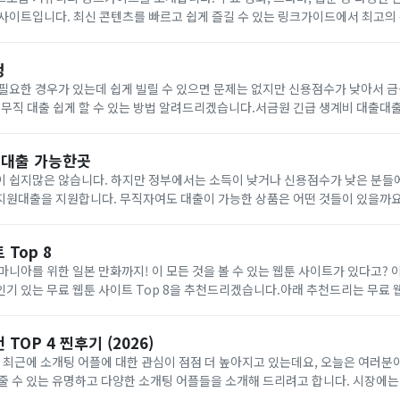
사이트입니다. 최신 콘텐츠를 빠르고 쉽게 즐길 수 있는 링크가이드에서 최고의
, 드라마, 무료 보기 사이트인터넷의 발전과 함께 우리는 다양한 콘텐츠를 쉽게 접근
청
필요한 경우가 있는데 쉽게 빌릴 수 있으면 문제는 없지만 신용점수가 낮아서 
 무직 대출 쉽게 할 수 있는 방법 알려드리겠습니다.서금원 긴급 생계비 대출대출대
 20%이하 이면서 연소득 3500만원 이하대출한도: 최대 100만원대출금리: 연 1
원대출 가능한곳
이 쉽지많은 않습니다. 하지만 정부에서는 소득이 낮거나 신용점수가 낮은 분들
지원대출을 지원합니다. 무직자여도 대출이 가능한 상품은 어떤 것들이 있을까요
햇살론은 신용등급이 낮고 소득이 적은 서민을 대상으로하는 대표적인 정부지원
Top 8
마니아를 위한 일본 만화까지! 이 모든 것을 볼 수 있는 웹툰 사이트가 있다고?
기 있는 무료 웹툰 사이트 Top 8을 추천드리겠습니다.아래 추천드리는 무료 
 그러니 즐겨찾기에 등록해 놓고 원하는 만화를 찾아보시기 바랍니다. (소제목을
TOP 4 찐후기 (2026)
 최근에 소개팅 어플에 대한 관심이 점점 더 높아지고 있는데요, 오늘은 여러분
줄 수 있는 유명하고 다양한 소개팅 어플들을 소개해 드리려고 합니다. 시장에는
러분에게 정말 유용한 정보만을 제공하고자 최신 후기가 많고 사용자들로부터 좋은