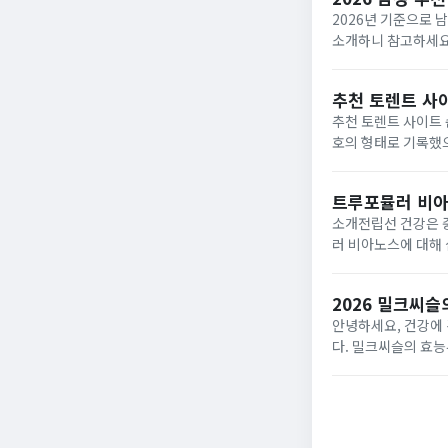
2026년 기준으로 
소개하니 참고하세요!
합 관련 정보를 바탕
추천 토렌트 사
추천 토렌트 사이트 
호의 형태로 기록했
인 것이라는 것을 
본적으로 자료를 찾..
트루포뮬러 비아
소개전립선 건강은 
러 비아노스에 대해 
께 실제 사용자들의
흔히 발생하...
2026 밀크씨
안녕하세요, 건강에
다. 밀크씨슬의 효
씨슬, 도대체 무엇일
주요 활...