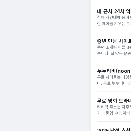
들 위주로 엄...
내 근처 24시 
심야 시갼대에 몸이 
린 아이를 키우는 
을 수 있는 윤영 약
처...
중년 만남 사이트
중년 소개팅 어플 
습니다. 잘 맞는 분
다.듀오에서는 전문
이트...
누누티비(noon
무료 사이트는 다양한
다. 무료 누누티비 
식으로 운영됩니다. 
무료 영화 드라마
티비착 주소는 자주
기 때문입니다. 아
TV 프로그램과 최신
게...
2026 남성 추