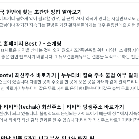
약국 한번에 찾는 초간단 방법 알아보기
아프거나 급하게 약이 필요할 경우, 집 근처 24시 약국이 있다는 사실만으로도 
부모님이나 장기간 지속되는 질병을 가진 환쟈분들에게는 매우 유용한데요.이번 
귝의 필요성과 활용법, 대표적인 이점들, 그리고 몇 가지 유용한 정보들을 살펴보겠습
 홈페이지 Best 7 - 소개팅
Best새로운 인연을 만나는 것이 쉽지 않으시죠?중년층을 위한 다양한 소개팅 
과 좋은 인연 만드시기 바랍니다. 1.듀오결혼해듀오는 결혼을 목적으로 하는 전
 매칭 컨설턴트가 회원들의 성향과 조건을 꼼꼼히 분석해서 최적의 상대를 소개
ootv) 최신주소 바로가기 | 누누티비 접속 주소 불법 여부 알
 곳이 있습니다.다양한 곳의 주소를 한 곳에 모은 곳을 아래와 같이 알려드리
최신 바로가기누누티비 같은 무료 사이트 운영 형태누누티비같은 불법 무료 사이
이러한 사이트들은 주로 광고 수익을 통해 운영되며, 사용자는 빈번한 광고 노출을
 티비착(tvchak) 최신주소 | 티비착 평생주소 바로가기
 변경이 되고 있습니다. 불법적으로 운영되는 사이트이기 때문에 정부에서 지속
래에서 티비착 최신 검색 결과를 알 수 있습니다.티비착 최신주소 바로가기티비
 영화를 다시 볼 수 있는 온라인 스트리밍 플랫폼입니다. 영화, 드라마, 예능 등
천 만남 어플 5가지 비교 분석 및 1% 매칭 팁