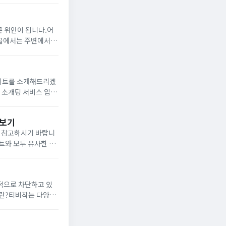
큰 위안이 됩니다.어
글에서는 주변에서 찾
니다.​​첫번째 * 근
사이트를 소개해드리겠
문 소개팅 서비스 입니
해줍니다.▼ 듀오 사
아보기
니 참고하시기 바랍니
트와 모두 유사한 방
 감수해야 합...
적으로 차단하고 있
착란?티비착는 다양한
 여러 콘텐츠를 편리하