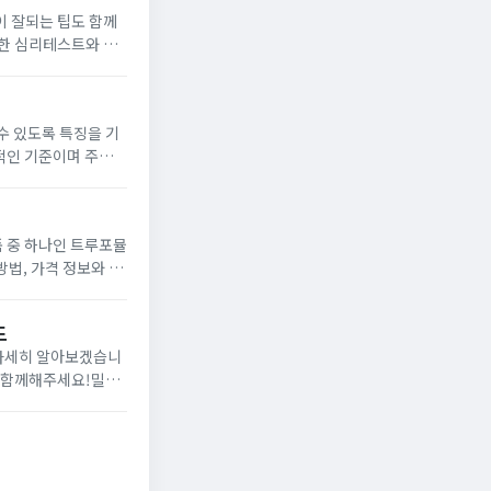
이 잘되는 팁도 함께
다양한 심리테스트와 궁
히 운세를 믿는...
수 있도록 특징을 기
적인 기준이며 주관적
순위를 낮추었고 기
 중 하나인 트루포뮬
방법, 가격 정보와 함
0대 이후 남성들에게
드
 자세히 알아보겠습니
지 함께해주세요!밀크
arianum)입니다.