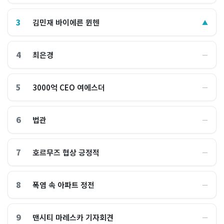
3
김민재 바이에른 뮌헨
▲
4
최은경
―
5
3000억 CEO 여에스더
―
6
법관
―
7
호르무즈 협상 긍정적
―
8
폭염 속 아파트 정전
―
9
맨시티 마레스카 기자회견
―