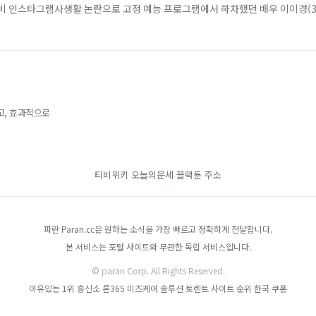
찌비 인스타그램사생활 논란으로 고정 예능 프로그램에서 하차했던 배우 이이경(3
배우 호앙옌찌비(31)는 최근 자신의 인...
고, 효과적으로
티비위키
오늘의운세
블랙툰 주소
파란 Paran.cc은 원하는 소식을 가장 빠르고 정확하게 전달합니다.
본 서비스는 포털 사이트와 무관한 독립 서비스입니다.
© paran Corp. All Rights Reserved.
이유있는 1위 흥신소
론365
미즈케어 솔루션
토렌트 사이트 순위
한국 쿠폰