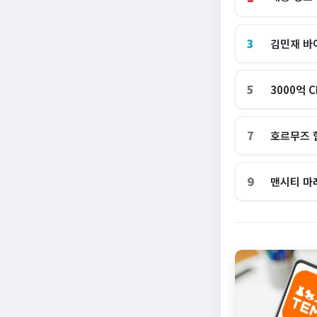
3
김민재 바
5
3000억 
7
호르무즈 
9
맨시티 마