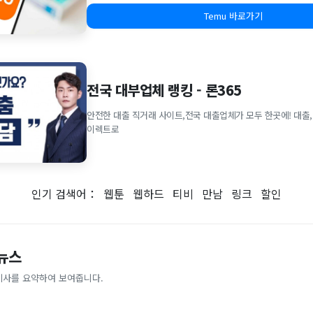
Temu 바로가기
전국 대부업체 랭킹 - 론365
안전한 대출 직거래 사이트,전국 대출업체가 모두 한곳에! 대출,
이렉트로
인기 검색어：
웹툰
웹하드
티비
만남
링크
할인
 뉴스
기사를 요약하여 보여줍니다.