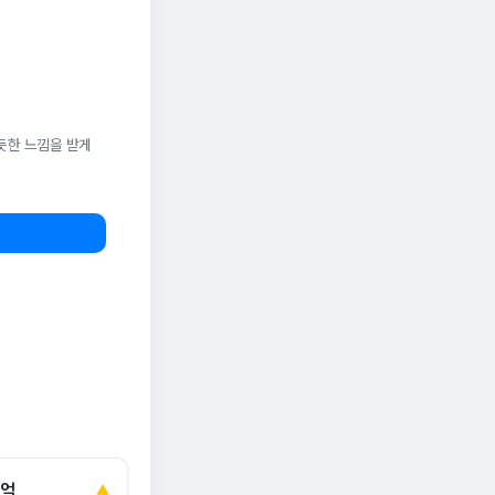
듯한 느낌을 받게
0억
▲