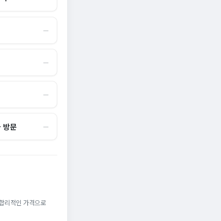
―
―
―
국 방문
―
. 합리적인 가격으로