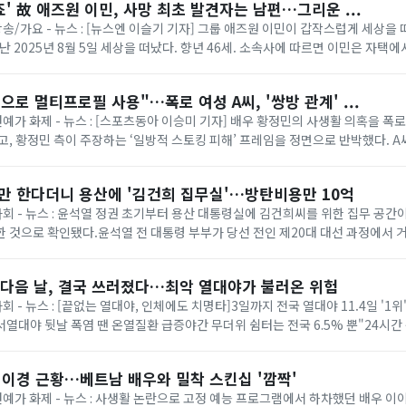
' 故 애즈원 이민, 사망 최초 발견자는 남편…그리운 ...
방송/가요 - 뉴스 : [뉴스엔 이슬기 기자] 그룹 애즈원 이민이 갑작스럽게 세상을 
지난 2025년 8월 5일 세상을 떠났다. 향년 46세. 소속사에 따르면 이민은 자택
편이 최초 발견해 신고...
으로 멀티프로필 사용"…폭로 여성 A씨, '쌍방 관계' ...
연예가 화제 - 뉴스 : [스포츠동아 이승미 기자] 배우 황정민의 사생활 의혹을 폭
고, 황정민 측이 주장하는 ‘일방적 스토킹 피해’ 프레임을 정면으로 반박했다. A
톡 멀티프로필 정황과 음성 통화...
할만 한다더니 용산에 '김건희 집무실'…방탄비용만 10억
 사회 - 뉴스 : 윤석열 정권 초기부터 용산 대통령실에 김건희씨를 위한 집무 공
 것으로 확인됐다.윤석열 전 대통령 부부가 당선 전인 제20대 대선 과정에서 
주장하지 않겠다고 약속했지만, ...
 다음 날, 결국 쓰러졌다…최악 열대야가 불러온 위험
사회 - 뉴스 : [끝없는 열대야, 인체에도 치명타]3일까지 전국 열대야 11.4일 '1
어서열대야 뒷날 폭염 땐 온열질환 급증야간 무더위 쉼터는 전국 6.5% 뿐"24시간
깨다 했죠. 몸에 ...
이이경 근황…베트남 배우와 밀착 스킨십 '깜짝'
 연예가 화제 - 뉴스 : 사생활 논란으로 고정 예능 프로그램에서 하차했던 배우 