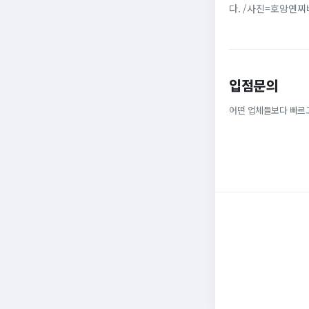
다. /사진=호앙옌
다. 베트남 가수 겸 
입점문의
어떤 업체들보다 빠르