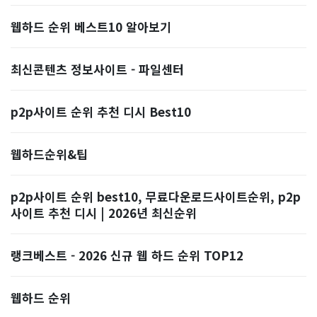
웹하드 순위 베스트10 알아보기
최신콘텐츠 정보사이트 - 파일센터
p2p사이트 순위 추천 디시 Best10
웹하드순위&팁
p2p사이트 순위 best10, 무료다운로드사이트순위, p2p
사이트 추천 디시 | 2026년 최신순위
랭크베스트 - 2026 신규 웹 하드 순위 TOP12
웹하드 순위