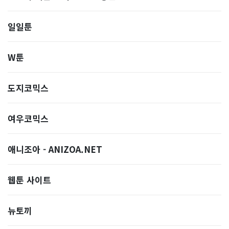
일일툰
W툰
도지코믹스
여우코믹스
애니조아 - ANIZOA.NET
웹툰 사이트
뉴토끼