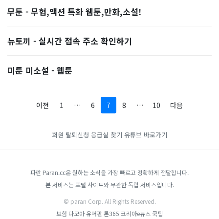
무툰 - 무협,액션 특화 웹툰,만화,소설!
뉴토끼 - 실시간 접속 주소 확인하기
미툰 미소설 - 웹툰
이전
1
…
6
7
8
…
10
다음
회원 탈퇴신청
응급실 찾기
유튜브 바로가기
파란 Paran.cc은 원하는 소식을 가장 빠르고 정확하게 전달합니다.
본 서비스는 포털 사이트와 무관한 독립 서비스입니다.
© paran Corp. All Rights Reserved.
보험 다모아
유머판
론365
코리아e뉴스
쿡팁