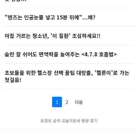
"렌즈는 인공눈물 넣고 15분 뒤에"...왜?
아침 거르는 청소년, '이 질환' 조심하세요!!
숨만 잘 쉬어도 면역력을 높여주는 <4.7.8 호흡법>
초보들을 위한 헬스장 선택 꿀팁 대방출, '헬른이'로 가는
첫걸음!
1
2
다음
토렌트 순위
오늘의운세
병원 찾기