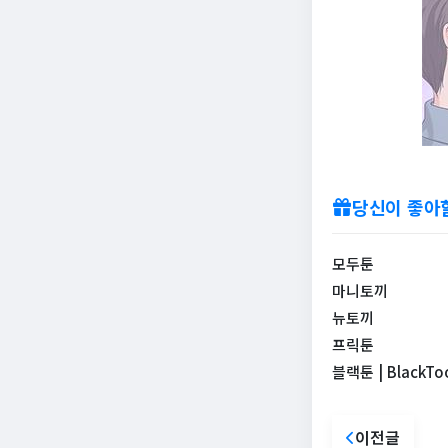
당신이 좋아
모두툰
마니토끼
뉴토끼
프릭툰
블랙툰 | Black
이전글