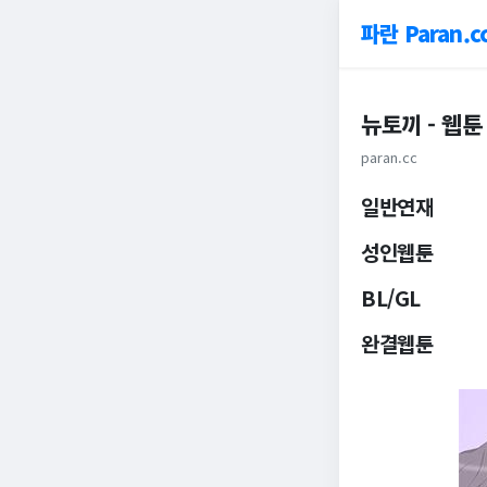
파란 Paran.c
뉴토끼 - 웹
paran.cc
일반연재
성인웹툰
BL/GL
완결웹툰