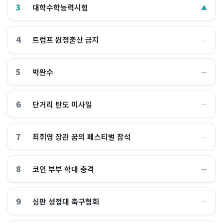
3
대학수학능력시험
▲
4
트럼프 원정출산 금지
―
5
박완수
―
6
단거리 탄도 미사일
―
7
최휘영 장관 꿈의 페스티벌 참석
―
8
코인 부부 학대 충격
―
9
심판 성접대 축구협회
―