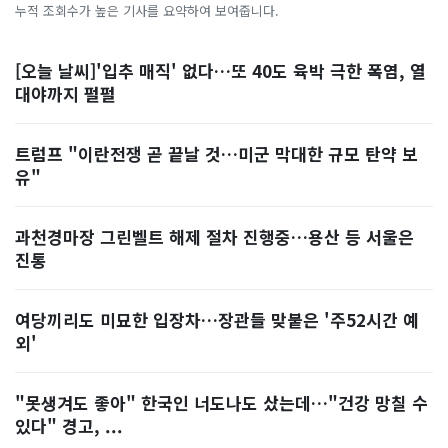
누적 조회수가 높은 기사를 요약하여 보여줍니다.
[오늘 날씨]'입추 매직' 없다…또 40도 육박 극한 폭염, 열
대야까지 펄펄
트럼프 "이란전쟁 곧 끝날 것…미군 막대한 규모 탄약 보
유"
과천경마장 그린벨트 해제 절차 진행중…용산 등 서울은
진통
여당끼리도 미묘한 입장차…장관들 맞붙은 '주52시간 예
외'
"못생겨도 좋아" 한국인 너도나도 샀는데…"건강 망칠 수
있다" 경고, ...